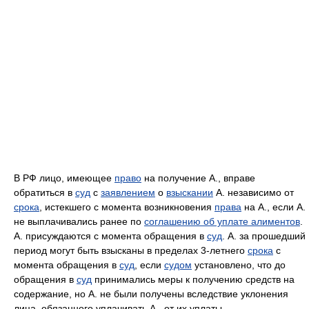
В РФ лицо, имеющее
право
на получение А., вправе
обратиться в
суд
с
заявлением
о
взыскании
А. независимо от
срока
, истекшего с момента возникновения
права
на А., если А.
не выплачивались ранее по
соглашению об уплате алиментов
.
А. присуждаются с момента обращения в
суд
. А. за прошедший
период могут быть взысканы в пределах 3-летнего
срока
с
момента обращения в
суд
, если
судом
установлено, что до
обращения в
суд
принимались меры к получению средств на
содержание, но А. не были получены вследствие уклонения
лица, обязанного уплачивать А., от их уплаты.