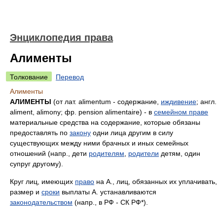
Энциклопедия права
Алименты
Толкование
Перевод
Алименты
АЛИМЕНТЫ
(от лат. alimentum - содержание,
иждивение
; англ.
aliment, alimony; фр. pension alimentaire) - в
семейном праве
материальные средства на содержание, которые обязаны
предоставлять по
закону
одни лица другим в силу
существующих между ними брачных и иных семейных
отношений (напр., дети
родителям
,
родители
детям, один
супруг другому).
Круг лиц, имеющих
право
на А., лиц, обязанных их уплачивать,
размер и
сроки
выплаты А. устанавливаются
законодательством
(напр., в РФ - СК РФ*).