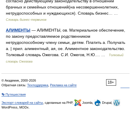
согласно действующему законодательству в отношении
брачных и семейных отношений(на несовершеннолетних,
нетрудоспособных и нуждающихся). Словарь бизнес… …
Словарь бизнес-терминов
АЛИМЕНТЫ
— АЛИМЕНТЫ, ов. Материальное обеспечение,
по закону предоставляемое родственником
нетрудоспособному члену семьи, детям. Платить а. Получать
а. | прил. алиментный, ая, ое. Алиментное законодательство.
Толковый словарь Ожегова. С.И. Ожегов, Н.Ю.… …
Толковый
словарь Ожегова
© Академик, 2000-2026
18+
Обратная связь:
Техподдержка
,
Реклама на сайте
👣 Путешествия
Экспорт словарей на сайты
, сделанные на PHP,
Joomla,
Drupal,
WordPress, MODx.