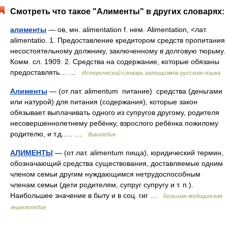
Смотреть что такое "Алименты" в других словарях:
алименты
— ов, мн. alimentation f. нем. Alimentation, <лат.
alimentatio. 1. Предоставление кредитором средств пропитания
несостоятельному должнику, заключенному в долговую тюрьму.
Комм. сл. 1909. 2. Средства на содержание, которые обязаны
предоставлять… …
Исторический словарь галлицизмов русского языка
Алименты
— (от лат. alimentum питание) средства (деньгами
или натурой) для питания (содержания), которые закон
обязывает выплачивать одного из супругов другому, родителя
несовершеннолетнему ребёнку, взрослого ребёнка пожилому
родителю, и т.д..… …
Википедия
АЛИМЕНТЫ
— (от лат. alimentum пища), юридический термин,
обозначающий средства существования, доставляемые одним
членом семьи другим нуждающимся нетрудоспособным
членам семьи (дети родителям, супруг супругу и т. п.).
Наибольшее значение в быту и в соц. гиг …
Большая медицинская
энциклопедия